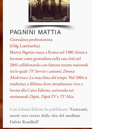
PAGNINI MATTIA
Giornalista professionista
(Odg Lombardia).
Mattia Pagnini nasce a Roma nel 1980. Inizia a
lavorare come giornalista nella sua città nel
2001 collaborando con famose testate nazionali
tra le quali
TV Sorrisi e canzoni
,
Donna
Moderna
e
La macchina del tempo
. Nel 2004 si
trasferisce a Milano dove attualmente vive e
lavora alla Cairo Editore, scrivendo sui
settimanali
Dipiù
,
DipiùTV
e
TV Mia
.
Con Libraio Editore ha pubblicato "
Fantasmi,
storie vere tratte dalla vita del medium
Fulvio Rendhell
"