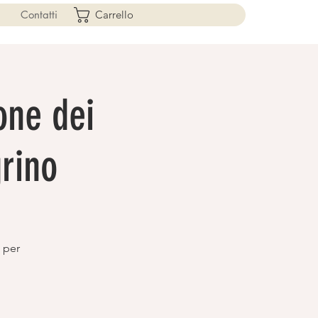
Contatti
Carrello
one dei
rino
o per