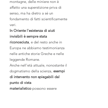
montagne, delle miniere non è
affatto una superstizione priva di
senso, ma ha dietro a sé un
fondamento di fatti scientificamente
veri.
In Oriente l'esistenza di aiuti
invisibili è sempre stata
riconosciuta
, e del resto anche in
Europa ne abbiamo testimonianza
nelle antiche storie Greche e nelle
leggende Romane.
Anche nell'età attuale, nonostante il
dogmatismo della scienza,
esempi
di intervento non spiegabili dal
punto di vista
materialistico
possono essere
trovati da chiunque voglia farne
ricerca. Scoprili nel libro!