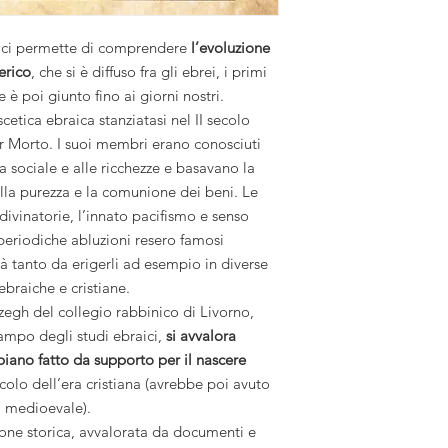
ci permette di comprendere
l’evoluzione
erico
, che si è diffuso fra gli ebrei, i primi
e è poi giunto fino ai giorni nostri.
etica ebraica stanziatasi nel II secolo
ar Morto. I suoi membri erano conosciuti
ta sociale e alle ricchezze e basavano la
ulla purezza e la comunione dei beni. Le
 divinatorie, l’innato pacifismo e senso
e periodiche abluzioni resero famosi
tà tanto da erigerli ad esempio in diverse
braiche e cristiane.
egh del collegio rabbinico di Livorno,
ampo degli studi ebraici,
si avvalora
biano fatto da supporto per il nascere
ecolo dell’era cristiana (avrebbe poi avuto
a medioevale).
one storica, avvalorata da documenti e