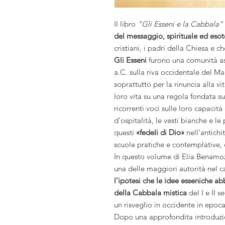
Il libro
"Gli Esseni e la Cabbala"
del messaggio, spirituale ed esot
cristiani, i padri della Chiesa e ch
Gli Esseni
furono una comunità asc
a.C. sulla riva occidentale del M
soprattutto per la rinuncia alla vi
loro vita su una regola fondata s
ricorrenti voci sulle loro capacità
d’ospitalità, le vesti bianche e l
questi
«fedeli di Dio»
nell’antichi
scuole pratiche e contemplative, e
In questo volume di Elia Benamoz
una delle maggiori autorità nel c
l’ipotesi che le idee esseniche ab
della Cabbala mistica
del I e II s
un risveglio in occidente in epoc
Dopo una approfondita introduzi