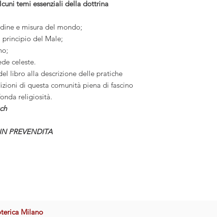
cuni temi essenziali della dottrina
’ordine e misura del mondo;
l principio del Male;
no;
ede celeste.
l libro alla descrizione delle pratiche
dizioni di questa comunità piena di fascino
fonda religiosità.
uch
 IN PREVENDITA
oterica Milano