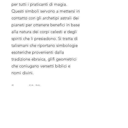
per tutti i praticanti di magia.
Questi simboli servono a mettersi in
contatto con gli archetipi astrali dei
pianeti per ottenere benefici in base
alla natura dei corpi celesti e degli
spiriti che li presiedono. Si tratta di
talismani che riportano simbologie
esoteriche provenienti dalla
tradizione ebraica, glifi geometrici
che coniugano versetti biblici e
nomi divini.
Formato 50x70
Carta 350 g
ISBN: 9788831937375