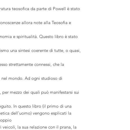
eratura teosofica da parte di Powell è stato
conoscenze allora note alla Teosofia e
onomia e spiritualità. Questo libro è stato
ismo una sintesi coerente di tutte, o quasi,
sso strettamente connessi, che la
so nel mondo. Ad ogni studioso di
, per mezzo dei quali può manifestarsi sui
seguito. In questo libro (il primo di una
etica dell’uomo) vengono esplicati la
 doppio
ri veicoli, la sua relazione con il prana, la