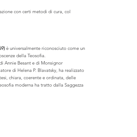
lazione con certi metodi di cura, col
69)
è universalmente riconosciuto come un
noscenze della Teosofia.
di Annie Besant e di Monsignor
tore di Helena P. Blavatsky, ha realizzato
ntesi, chiara, coerente e ordinata, delle
Teosofia moderna ha tratto dalla Saggezza