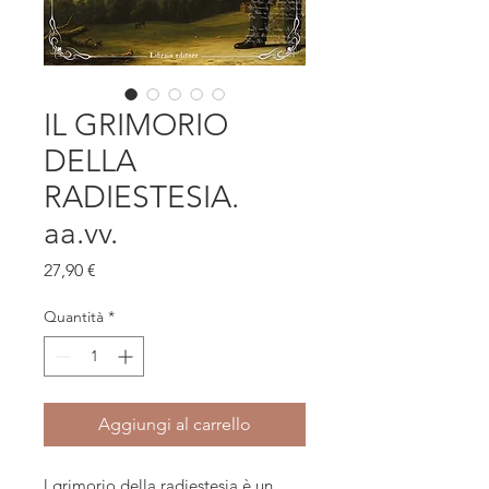
IL GRIMORIO
DELLA
RADIESTESIA.
aa.vv.
Prezzo
27,90 €
Quantità
*
Aggiungi al carrello
l grimorio della radiestesia è un