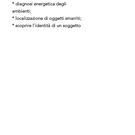
* diagnosi energetica degli
ambienti;
* localizzazione di oggetti smarriti;
* scoprire l’identità di un soggetto
da uno scritto;
* individuare errori e guasti;
* indagini su personalità, attitudini
e molto altro.
L’ultima parte del testo è dedicata
alla radionica, ovvero l’utilizzo delle
energie sottili per influenzare
positivamente la realtà e riporta
diversi circuiti radionici a tale
scopo.
12X24
200 PAGINE