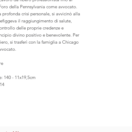
oro della Pennsylvania come avvocato.
profonda crisi personale, si avvicinò alla
efiggeva il raggiungimento di salute,
 controllo delle proprie credenze e
incipio divino positivo e benevolente. Per
iero, si trasferì con la famiglia a Chicago
avvocato.
re
e: 140 - 11x19,5cm
14