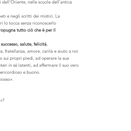
i dell’Oriente, nelle scuole dell’antica
ti e negli scritti dei mistici. La
ri lo tocca senza riconoscerlo
opugna tutto ciò che è per il
uccesso, salute, felicità.
a, fratellanza, amore, carità e aiuto a noi
to sui propri piedi, ad operare la sua
teri in sé latenti, ad affermare il suo vero
sericordioso e buono.
 posso».
o»?