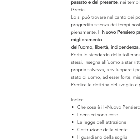
passato e del presente
, nei templ
Grecia.
Lo si può trovare nel canto dei poe
progredita scienza dei tempi nost
pienamente.
Il Nuovo Pensiero pr
miglioramento
dell’uomo, libertà, indipendenza, s
Porta lo stendardo della tolleranz
stessi. Insegna all’uomo a star rit
propria salvezza, a sviluppare i po
stato di uomo, ad esser forte, mi
Predica la dottrina del «voglio e
Indice
Che cosa è il «Nuovo Pensier
I pensieri sono cose
La legge dell’attrazione
Costruzione della niente
Il guardiano della soglia