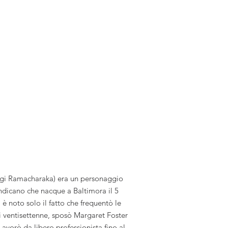
ogi Ramacharaka) era un personaggio
 indicano che nacque a Baltimora il 5
è noto solo il fatto che frequentò le
i ventisettenne, sposò Margaret Foster
Lavorò da libero professionista fino al