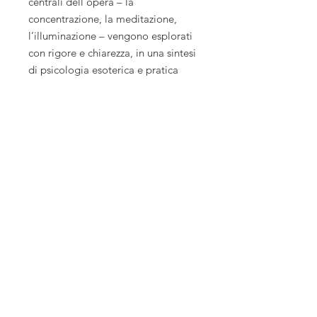
centrali dell’opera – la
concentrazione, la meditazione,
l’illuminazione – vengono esplorati
con rigore e chiarezza, in una sintesi
di psicologia esoterica e pratica
meditativa. Nel suo commento,
Brizzi offre una lettura incisiva,
pratica e trasformativa, capace di
parlare al lettore moderno che si
trova oggi ad affrontare il risveglio
della coscienza in un mondo in
rapido cambiamento.
Libraio Editore c/o Libreria Esoterica
Milano
Galleria Unione,1 20122 Milano
Tel.
0272080619