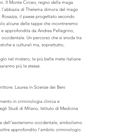
asmi. Il Monte Circeo, regno della maga
he; l’abbazia di Thelema dimora del mago
; Rosazza, il paese progettato secondo
 solo alcune delle tappe che incontreremo
i e approfondita da Andrea Pellegrino,
o occidentale. Un percorso che si snoda tra
stiche e culturali ma, soprattutto,
io nel mistero, le più belle mete italiane
aranno più le stesse.
ittore. Laurea in Scienze dei Beni
amento in criminologia clinica e
egli Studi di Milano, Istituto di Medicina
ura dell’esoterismo occidentale, simbolismo
noltre approfondito l’ambito criminologio