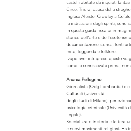
castelli abitate da inquieti fant
Circe; Triora, paese delle streg
inglese Aleister Crowley a Cefalù
le indicazioni degli spiriti, sono
in questa guida ricca di immagin
storico dell’arte e dell’esoterism
documentazione storica, fonti arti
mito, leggenda e folklore.
Dopo aver intrapreso questo viagg
come le conoscevate prima, non s
Andrea Pellegrino
Giornalista (Odg Lombardia) e scr
Culturali (Università
degli studi di Milano), perfezion
psicologia criminale (Università d
Legale).
Specializzato in storia e letterat
e nuovi movimenti religiosi. Ha i