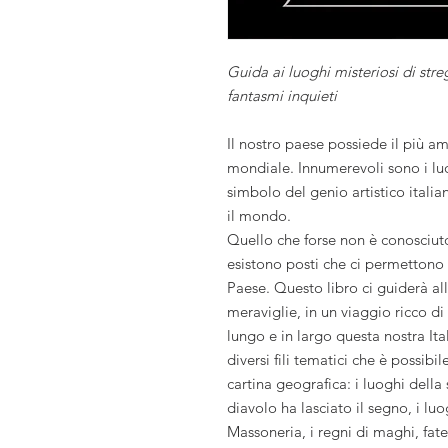
Guida ai luoghi misteriosi di streg
fantasmi inquieti
Il nostro paese possiede il più am
mondiale. Innumerevoli sono i luo
simbolo del genio artistico italian
il mondo.
Quello che forse non è conosciuto 
esistono posti che ci permettono u
Paese. Questo libro ci guiderà al
meraviglie, in un viaggio ricco d
lungo e in largo questa nostra Ital
diversi fili tematici che è possibil
cartina geografica: i luoghi della s
diavolo ha lasciato il segno, i luo
Massoneria, i regni di maghi, fate 